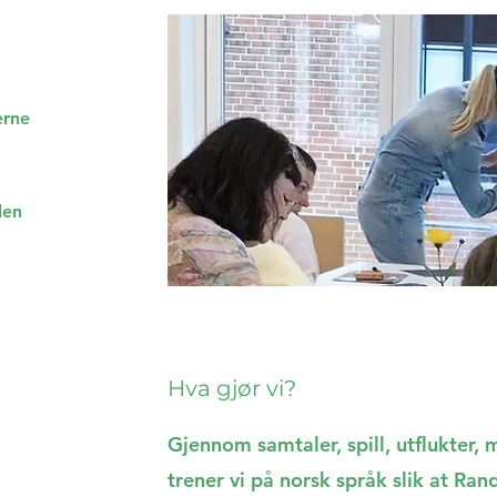
erne
len
Hva gjør vi?
Gjennom samtaler, spill, utflukter, 
trener vi på norsk språk slik at R