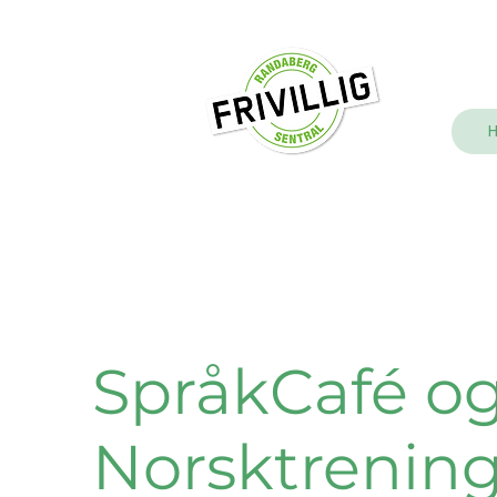
SpråkCafé o
Norsktrenin