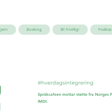
Hjem
Booking
Bli frivillig!
Podkas
g
#hverdagsintegrering
Språkcafeen mottar støtte fra Norges Fr
g
IMDI.